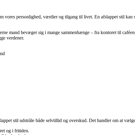
et om vores personlighed, værdier og tilgang til livet. En afslappet stil 
erne mand bevæger sig i mange sammenhænge – fra kontoret til caféen, 
gge verdener.
and
ppet stil udstråle både selvtillid og overskud. Det handler om at vælge 
et og i fritiden.