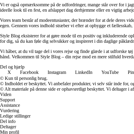
Vi er også opmærksomme på de udfordringer, mange står over for i jagte
ideelle look til en fest, en afslappet dag derhjemme eller en vigtig arbe
Vores team består af modeentusiaster, der brænder for at dele deres vid
egen. Gennem vores indhold stræber vi efter at opbygge et fællesskab, h
Style Blog eksisterer for at gøre mode til en positiv og inkluderende op
for dig, så du kan føle dig selvsikker og inspireret i din daglige påklæd
Vi håber, at du vil tage del i vores rejse og finde glæde i at udforske tø
hånd. Velkommen til Style Blog – din rejse mod en mere stilfuld hverd
Del og hjælp
X
Facebook
Instagram
LinkedIn
YouTube
Pin
© Kun til personlig brug.
© Indholdet er beskyttet. Vi anbefaler produkter, vi selv står inde for
© Alt materiale på denne side er ophavsretligt beskyttet. Vi deltager i 
Viden
Support
Assistance
Vurdering
Ledige stillinger
Del info
Deltager
Min profil