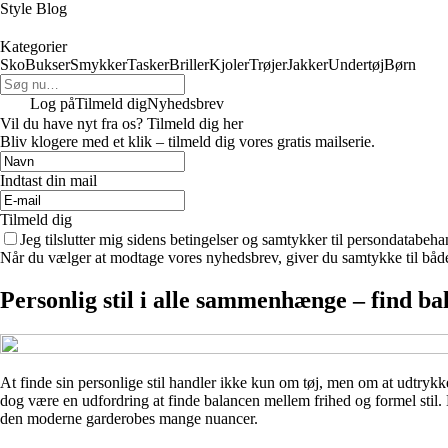
Style Blog
Kategorier
Sko
Bukser
Smykker
Tasker
Briller
Kjoler
Trøjer
Jakker
Undertøj
Børn
Log på
Tilmeld dig
Nyhedsbrev
Vil du have nyt fra os? Tilmeld dig her
Bliv klogere med et klik – tilmeld dig vores gratis mailserie.
Indtast din mail
Tilmeld dig
Jeg tilslutter mig sidens betingelser og samtykker til persondatabeha
Når du vælger at modtage vores nyhedsbrev, giver du samtykke til både v
Personlig stil i alle sammenhænge – find ba
At finde sin personlige stil handler ikke kun om tøj, men om at udtrykk
dog være en udfordring at finde balancen mellem frihed og formel stil. H
den moderne garderobes mange nuancer.