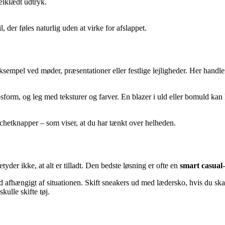
elklædt udtryk.
 der føles naturlig uden at virke for afslappet.
 eksempel ved møder, præsentationer eller festlige lejligheder. Her handl
ropsform, og leg med teksturer og farver. En blazer i uld eller bomuld k
anchetknapper – som viser, at du har tænkt over helheden.
der ikke, at alt er tilladt. Den bedste løsning er ofte en
smart casual
d afhængigt af situationen. Skift sneakers ud med lædersko, hvis du ska
ulle skifte tøj.