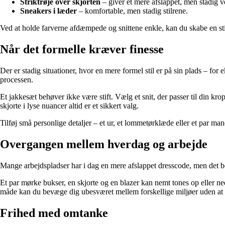
Striktrøje over skjorten
– giver et mere afslappet, men stadig v
Sneakers i læder
– komfortable, men stadig stilrene.
Ved at holde farverne afdæmpede og snittene enkle, kan du skabe en stil,
Når det formelle kræver finesse
Der er stadig situationer, hvor en mere formel stil er på sin plads – for
processen.
Et jakkesæt behøver ikke være stift. Vælg et snit, der passer til din k
skjorte i lyse nuancer altid er et sikkert valg.
Tilføj små personlige detaljer – et ur, et lommetørklæde eller et par m
Overgangen mellem hverdag og arbejde
Mange arbejdspladser har i dag en mere afslappet dresscode, men det bety
Et par mørke bukser, en skjorte og en blazer kan nemt tones op eller ne
måde kan du bevæge dig ubesværet mellem forskellige miljøer uden at sk
Frihed med omtanke