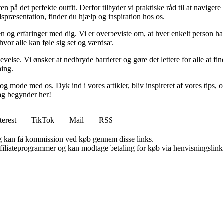
n på det perfekte outfit. Derfor tilbyder vi praktiske råd til at navig
jdspræsentation, finder du hjælp og inspiration hos os.
en og erfaringer med dig. Vi er overbeviste om, at hver enkelt person ha
vor alle kan føle sig set og værdsat.
levelse. Vi ønsker at nedbryde barrierer og gøre det lettere for alle at
ning.
j og mode med os. Dyk ind i vores artikler, bliv inspireret af vores tips,
ag begynder her!
terest
TikTok
Mail
RSS
, og kan få kommission ved køb gennem disse links.
affiliateprogrammer og kan modtage betaling for køb via henvisningslinks