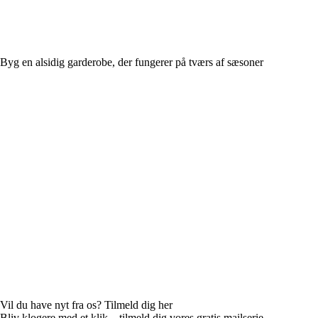
Byg en alsidig garderobe, der fungerer på tværs af sæsoner
Vil du have nyt fra os? Tilmeld dig her
Bliv klogere med et klik – tilmeld dig vores gratis mailserie.