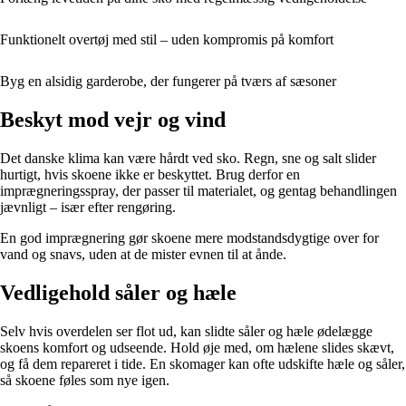
Funktionelt overtøj med stil – uden kompromis på komfort
Byg en alsidig garderobe, der fungerer på tværs af sæsoner
Beskyt mod vejr og vind
Det danske klima kan være hårdt ved sko. Regn, sne og salt slider
hurtigt, hvis skoene ikke er beskyttet. Brug derfor en
imprægneringsspray, der passer til materialet, og gentag behandlingen
jævnligt – især efter rengøring.
En god imprægnering gør skoene mere modstandsdygtige over for
vand og snavs, uden at de mister evnen til at ånde.
Vedligehold såler og hæle
Selv hvis overdelen ser flot ud, kan slidte såler og hæle ødelægge
skoens komfort og udseende. Hold øje med, om hælene slides skævt,
og få dem repareret i tide. En skomager kan ofte udskifte hæle og såler,
så skoene føles som nye igen.