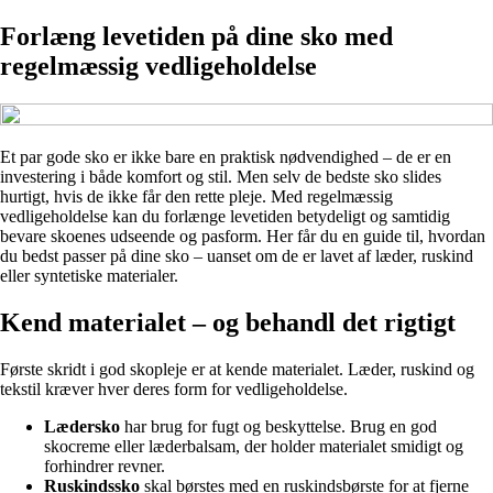
Forlæng levetiden på dine sko med
regelmæssig vedligeholdelse
Et par gode sko er ikke bare en praktisk nødvendighed – de er en
investering i både komfort og stil. Men selv de bedste sko slides
hurtigt, hvis de ikke får den rette pleje. Med regelmæssig
vedligeholdelse kan du forlænge levetiden betydeligt og samtidig
bevare skoenes udseende og pasform. Her får du en guide til, hvordan
du bedst passer på dine sko – uanset om de er lavet af læder, ruskind
eller syntetiske materialer.
Kend materialet – og behandl det rigtigt
Første skridt i god skopleje er at kende materialet. Læder, ruskind og
tekstil kræver hver deres form for vedligeholdelse.
Lædersko
har brug for fugt og beskyttelse. Brug en god
skocreme eller læderbalsam, der holder materialet smidigt og
forhindrer revner.
Ruskindssko
skal børstes med en ruskindsbørste for at fjerne