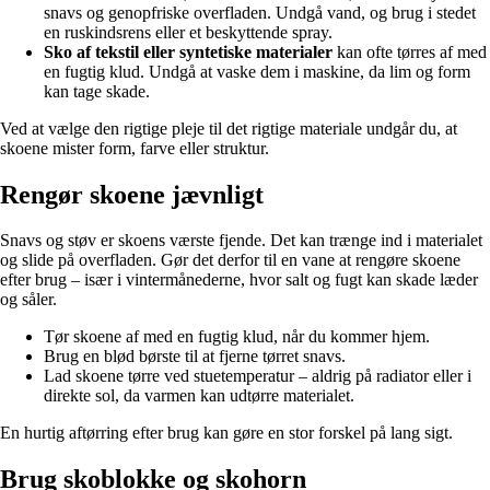
snavs og genopfriske overfladen. Undgå vand, og brug i stedet
en ruskindsrens eller et beskyttende spray.
Sko af tekstil eller syntetiske materialer
kan ofte tørres af med
en fugtig klud. Undgå at vaske dem i maskine, da lim og form
kan tage skade.
Ved at vælge den rigtige pleje til det rigtige materiale undgår du, at
skoene mister form, farve eller struktur.
Rengør skoene jævnligt
Snavs og støv er skoens værste fjende. Det kan trænge ind i materialet
og slide på overfladen. Gør det derfor til en vane at rengøre skoene
efter brug – især i vintermånederne, hvor salt og fugt kan skade læder
og såler.
Tør skoene af med en fugtig klud, når du kommer hjem.
Brug en blød børste til at fjerne tørret snavs.
Lad skoene tørre ved stuetemperatur – aldrig på radiator eller i
direkte sol, da varmen kan udtørre materialet.
En hurtig aftørring efter brug kan gøre en stor forskel på lang sigt.
Brug skoblokke og skohorn