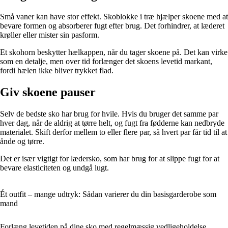
Små vaner kan have stor effekt. Skoblokke i træ hjælper skoene med at
bevare formen og absorberer fugt efter brug. Det forhindrer, at læderet
krøller eller mister sin pasform.
Et skohorn beskytter hælkappen, når du tager skoene på. Det kan virke
som en detalje, men over tid forlænger det skoens levetid markant,
fordi hælen ikke bliver trykket flad.
Giv skoene pauser
Selv de bedste sko har brug for hvile. Hvis du bruger det samme par
hver dag, når de aldrig at tørre helt, og fugt fra fødderne kan nedbryde
materialet. Skift derfor mellem to eller flere par, så hvert par får tid til at
ånde og tørre.
Det er især vigtigt for lædersko, som har brug for at slippe fugt for at
bevare elasticiteten og undgå lugt.
Ét outfit – mange udtryk: Sådan varierer du din basisgarderobe som
mand
Forlæng levetiden på dine sko med regelmæssig vedligeholdelse