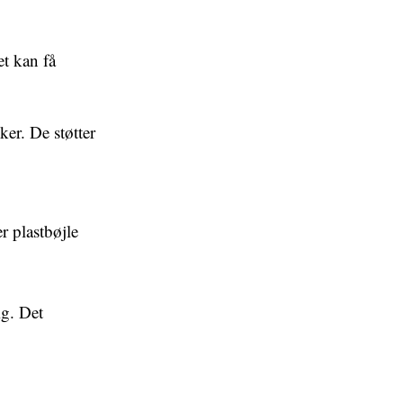
et kan få
ker. De støtter
r plastbøjle
ig. Det