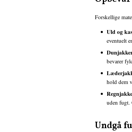
Forskellige mater
Uld og ka
eventuelt e
Dunjakker
bevarer fyl
Læderjakk
hold dem væ
Regnjakker
uden fugt.
Undgå fu