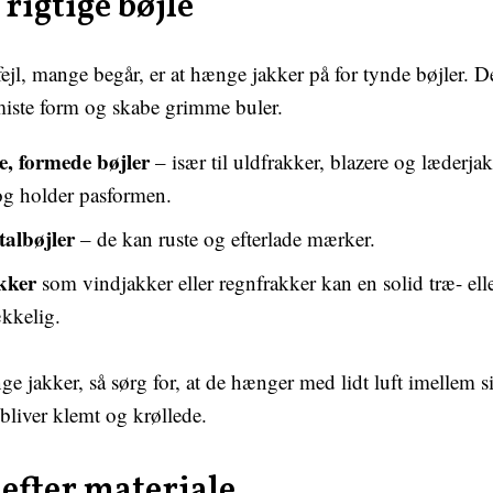
rigtige bøjle
fejl, mange begår, er at hænge jakker på for tynde bøjler. D
 miste form og skabe grimme buler.
, formede bøjler
– især til uldfrakker, blazere og læderjak
og holder pasformen.
albøjler
– de kan ruste og efterlade mærker.
akker
som vindjakker eller regnfrakker kan en solid træ- elle
ækkelig.
e jakker, så sørg for, at de hænger med lidt luft imellem s
 bliver klemt og krøllede.
efter materiale