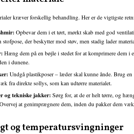
ialer kræver forskellig behandling. Her er de vigtigste retn
shmir:
Opbevar dem i et tørt, mørkt skab med god ventilat
n stofpose, der beskytter mod støv, men stadig lader materia
:
Hæng dem på en bøjle i stedet for at komprimere dem i e
den i dunene.
er:
Undgå plastikposer – læder skal kunne ånde. Brug en 
k fra direkte sollys, som kan udtørre materialet.
 og tekniske jakker:
Sørg for, at de er helt tørre, og hæn
 Overvej at genimprægnere dem, inden du pakker dem væk
gt og temperatursvingninger