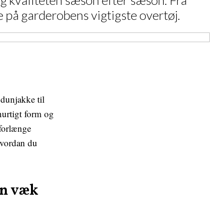
g kvaliteten sæson efter sæson. Fra
se på garderobens vigtigste overtøj.
 dunjakke til
 hurtigt form og
 forlænge
hvordan du
en væk