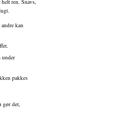
 helt ren. Snavs,
lugt.
s andre kan
fet.
m under
jakken pakkes
u gør det,