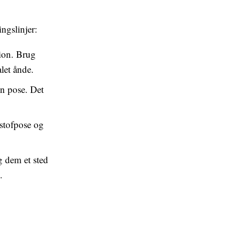
ingslinjer:
ion. Brug
let ånde.
n pose. Det
stofpose og
g dem et sted
.