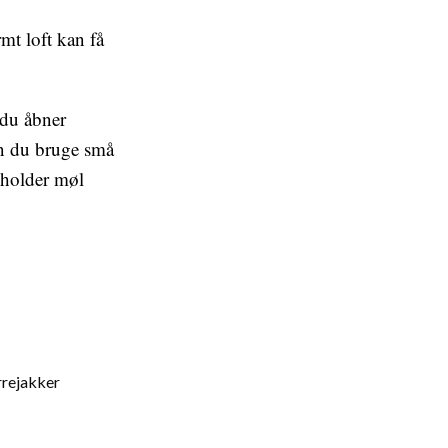
mt loft kan få
 du åbner
kan du bruge små
 holder møl
rrejakker