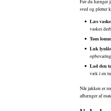
Før du hænger ja
sved og pletter k
Læs vaske
vaskes der
Tøm lomm
Luk lynlå
opbevaring
Lad den tø
væk i en tæ
Når jakken er re
afhænger af mate