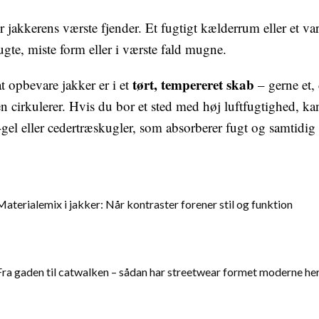
 jakkerens værste fjender. Et fugtigt kælderrum eller et var
 lugte, miste form eller i værste fald mugne.
tørt, tempereret skab
at opbevare jakker er i et
– gerne et,
ten cirkulerer. Hvis du bor et sted med høj luftfugtighed, 
-gel eller cedertræskugler, som absorberer fugt og samtidig
Materialemix i jakker: Når kontraster forener stil og funktion
Fra gaden til catwalken – sådan har streetwear formet moderne he