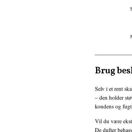
Brug bes
Selv i et rent s
– den holder stø
kondens og fugt
Vil du være eks
De dufter behage