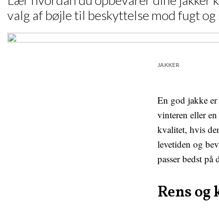
Lær hvordan du opbevarer dine jakker k
valg af bøjle til beskyttelse mod fugt og
JAKKER
En god jakke er 
vinteren eller en
kvalitet, hvis d
levetiden og bev
passer bedst på d
Rens og 