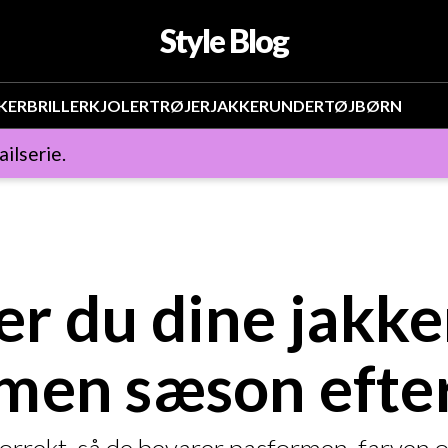
Style Blog
KER
BRILLER
KJOLER
TRØJER
JAKKER
UNDERTØJ
BØRN
ailserie.
 du dine jakker
rmen sæson efte