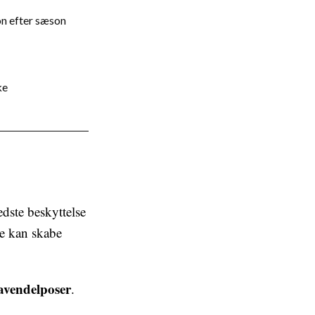
on efter sæson
ke
dste beskyttelse
de kan skabe
lavendelposer
.