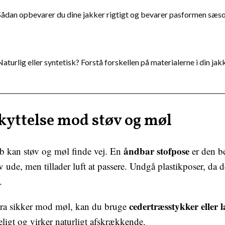
Sådan opbevarer du dine jakker rigtigt og bevarer pasformen sæs
Naturlig eller syntetisk? Forstå forskellen på materialerne i din jak
kyttelse mod støv og møl
åndbar stofpose
kab kan støv og møl finde vej. En
er den be
v ude, men tillader luft at passere. Undgå plastikposer, da 
.
cedertræsstykker eller 
tra sikker mod møl, kan du bruge
ligt og virker naturligt afskrækkende.