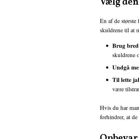
Vælg den 
En af de største 
skuldrene til at
Brug brede
skuldrene 
Undgå met
Til lette j
være tilstr
Hvis du har mang
forhindrer, at de
Opbevar 