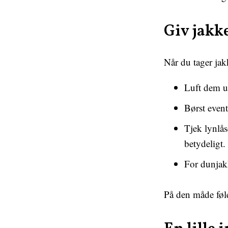
Giv jakke
Når du tager ja
Luft dem ud
Børst event
Tjek lynlås
betydeligt.
For dunjakk
På den måde føl