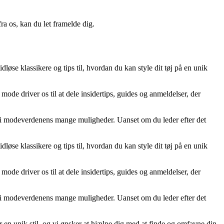
a os, kan du let framelde dig.
dløse klassikere og tips til, hvordan du kan style dit tøj på en unik
mode driver os til at dele insidertips, guides og anmeldelser, der
ere i modeverdenens mange muligheder. Uanset om du leder efter det
dløse klassikere og tips til, hvordan du kan style dit tøj på en unik
mode driver os til at dele insidertips, guides og anmeldelser, der
ere i modeverdenens mange muligheder. Uanset om du leder efter det
r en unik stil, og vi ønsker at hjælpe dig med at finde og omfavne din