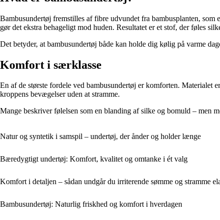
Bambusundertøj fremstilles af fibre udvundet fra bambusplanten, som er
gør det ekstra behageligt mod huden. Resultatet er et stof, der føles silk
Det betyder, at bambusundertøj både kan holde dig kølig på varme dage 
Komfort i særklasse
En af de største fordele ved bambusundertøj er komforten. Materialet er ek
kroppens bevægelser uden at stramme.
Mange beskriver følelsen som en blanding af silke og bomuld – men med
Natur og syntetik i samspil – undertøj, der ånder og holder længe
Bæredygtigt undertøj: Komfort, kvalitet og omtanke i ét valg
Komfort i detaljen – sådan undgår du irriterende sømme og stramme ela
Bambusundertøj: Naturlig friskhed og komfort i hverdagen