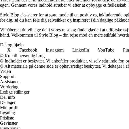
egen. Gennem vores indhold stræber vi efter at opbygge et fællesskab, h
Style Blog eksisterer for at gøre mode til en positiv og inkluderende op
for dig, så du kan føle dig selvsikker og inspireret i din daglige påklæd
Vi håber, at du vil tage del i vores rejse og finde glæde i at udforske tø
hånd. Velkommen til Style Blog – din rejse mod en mere stilfuld hverd
Del og hjælp
X
Facebook
Instagram
LinkedIn
YouTube
Pin
© Kun til personlig brug.
© Indholdet er beskyttet. Vi anbefaler produkter, vi selv står inde for
© Alt materiale på denne side er ophavsretligt beskyttet. Vi deltager i 
Viden
Support
Assistance
Vurdering
Ledige stillinger
Del info
Deltager
Min profil
Løsning
Prisliste
Gevinster
Funktioner