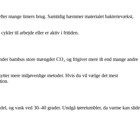
lv efter mange timers brug. Samtidig hæmmer materialet bakterievækst,
er til arbejde eller er aktiv i fritiden.
binder bambus store mængder CO₂ og frigiver mere ilt end mange andre
ter mere miljøvenlige metoder. Hvis du vil vælge det mest
tion.
del, og vask ved 30–40 grader. Undgå tørretumbler, da varme kan slide