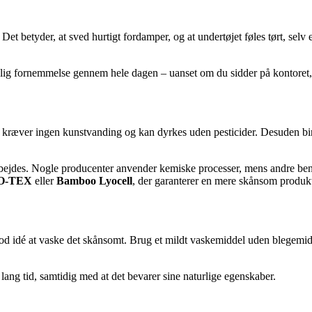
 Det betyder, at sved hurtigt fordamper, og at undertøjet føles tørt, se
ig fornemmelse gennem hele dagen – uanset om du sidder på kontoret, cykl
t, kræver ingen kunstvanding og kan dyrkes uden pesticider. Desuden 
jdes. Nogle producenter anvender kemiske processer, mens andre benyt
O-TEX
eller
Bamboo Lyocell
, der garanterer en mere skånsom produk
od idé at vaske det skånsomt. Brug et mildt vaskemiddel uden blegemid
ang tid, samtidig med at det bevarer sine naturlige egenskaber.