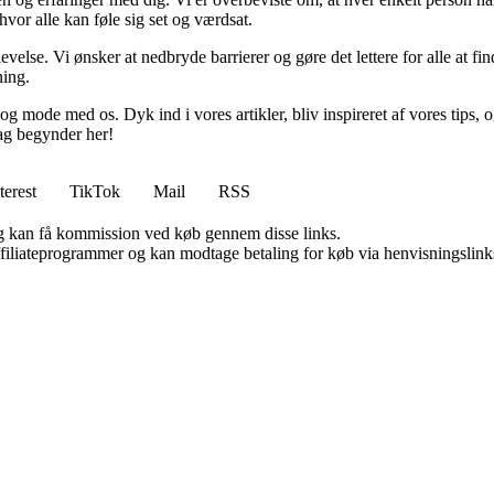
vor alle kan føle sig set og værdsat.
levelse. Vi ønsker at nedbryde barrierer og gøre det lettere for alle at
ning.
j og mode med os. Dyk ind i vores artikler, bliv inspireret af vores tips,
ag begynder her!
terest
TikTok
Mail
RSS
, og kan få kommission ved køb gennem disse links.
affiliateprogrammer og kan modtage betaling for køb via henvisningslinks