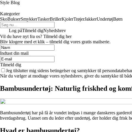
Style Blog
Kategorier
Sko
Bukser
Smykker
Tasker
Briller
Kjoler
Trøjer
Jakker
Undertøj
Børn
Log på
Tilmeld dig
Nyhedsbrev
Vil du have nyt fra os? Tilmeld dig her
Bliv klogere med et klik – tilmeld dig vores gratis mailserie.
Indtast din mail
Tilmeld dig
Jeg tilslutter mig sidens betingelser og samtykker til persondatabeha
Når du vælger at modtage vores nyhedsbrev, giver du samtykke til både v
Bambusundertøj: Naturlig friskhed og komf
Bambusundertøj har på få år vundet indpas i mange danskeres garderobe
hverdagsbrug. Uanset om du leder efter undertøj, der holder dig frisk h
Hvad er bambusundertøj?