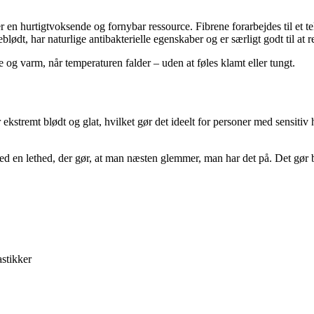
 en hurtigtvoksende og fornybar ressource. Fibrene forarbejdes til et 
eblødt, har naturlige antibakterielle egenskaber og er særligt godt til at 
og varm, når temperaturen falder – uden at føles klamt eller tungt.
stremt blødt og glat, hvilket gør det ideelt for personer med sensitiv hud
 en lethed, der gør, at man næsten glemmer, man har det på. Det gør b
stikker