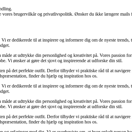
ndling.
ores brugervilkår og privatlivspolitik. Ønsker du ikke længere mails fr
Vi er dedikerede til at inspirere og informere dig om de nyeste trends, ti
udget.
en måde at udtrykke din personlighed og kreativitet på. Vores passion for 
e. Vi ønsker at gøre det sjovt og inspirerende at udforske din stil.
n på det perfekte outfit. Derfor tilbyder vi praktiske råd til at navig
jdspræsentation, finder du hjælp og inspiration hos os.
Vi er dedikerede til at inspirere og informere dig om de nyeste trends, ti
udget.
en måde at udtrykke din personlighed og kreativitet på. Vores passion for 
e. Vi ønsker at gøre det sjovt og inspirerende at udforske din stil.
n på det perfekte outfit. Derfor tilbyder vi praktiske råd til at navig
jdspræsentation, finder du hjælp og inspiration hos os.
en og erfaringer med dig. Vi er overbeviste om, at hver enkelt person ha