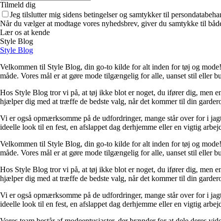
Tilmeld dig
Jeg tilslutter mig sidens betingelser og samtykker til persondatabeha
Når du vælger at modtage vores nyhedsbrev, giver du samtykke til både v
Lær os at kende
Style Blog
Style Blog
Velkommen til Style Blog, din go-to kilde for alt inden for tøj og mode! 
måde. Vores mål er at gøre mode tilgængelig for alle, uanset stil eller b
Hos Style Blog tror vi på, at tøj ikke blot er noget, du ifører dig, men 
hjælper dig med at træffe de bedste valg, når det kommer til din garderob
Vi er også opmærksomme på de udfordringer, mange står over for i jagte
ideelle look til en fest, en afslappet dag derhjemme eller en vigtig arbe
Velkommen til Style Blog, din go-to kilde for alt inden for tøj og mode! 
måde. Vores mål er at gøre mode tilgængelig for alle, uanset stil eller b
Hos Style Blog tror vi på, at tøj ikke blot er noget, du ifører dig, men 
hjælper dig med at træffe de bedste valg, når det kommer til din garderob
Vi er også opmærksomme på de udfordringer, mange står over for i jagte
ideelle look til en fest, en afslappet dag derhjemme eller en vigtig arbe
Vores team består af modeentusiaster, der brænder for at dele deres vid